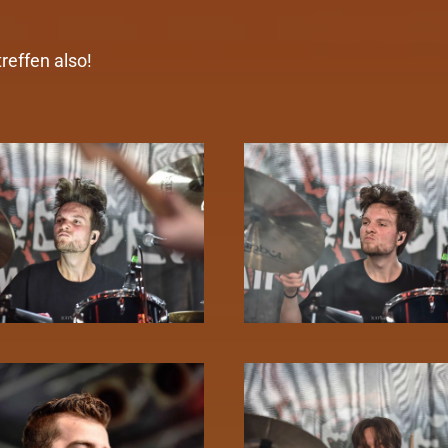
reffen also!
Zoom!
Zoom!