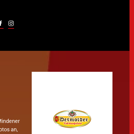
Unterstützt von:
 Mindener
otos an,