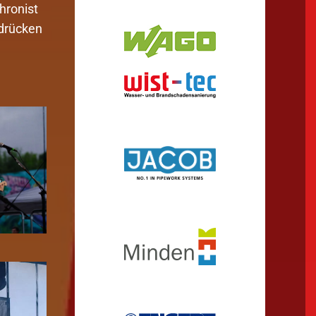
hronist
 drücken